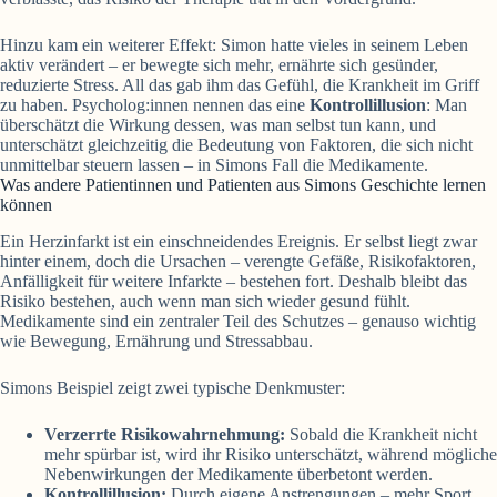
Hinzu kam ein weiterer Effekt: Simon hatte vieles in seinem Leben
aktiv verändert – er bewegte sich mehr, ernährte sich gesünder,
reduzierte Stress. All das gab ihm das Gefühl, die Krankheit im Griff
zu haben. Psycholog:innen nennen das eine
Kontrollillusion
: Man
überschätzt die Wirkung dessen, was man selbst tun kann, und
unterschätzt gleichzeitig die Bedeutung von Faktoren, die sich nicht
unmittelbar steuern lassen – in Simons Fall die Medikamente.
Was andere Patientinnen und Patienten aus Simons Geschichte lernen
können
Ein Herzinfarkt ist ein einschneidendes Ereignis. Er selbst liegt zwar
hinter einem, doch die Ursachen – verengte Gefäße, Risikofaktoren,
Anfälligkeit für weitere Infarkte – bestehen fort. Deshalb bleibt das
Risiko bestehen, auch wenn man sich wieder gesund fühlt.
Medikamente sind ein zentraler Teil des Schutzes – genauso wichtig
wie Bewegung, Ernährung und Stressabbau.
Simons Beispiel zeigt zwei typische Denkmuster:
Verzerrte Risikowahrnehmung:
Sobald die Krankheit nicht
mehr spürbar ist, wird ihr Risiko unterschätzt, während mögliche
Nebenwirkungen der Medikamente überbetont werden.
Kontrollillusion:
Durch eigene Anstrengungen – mehr Sport,