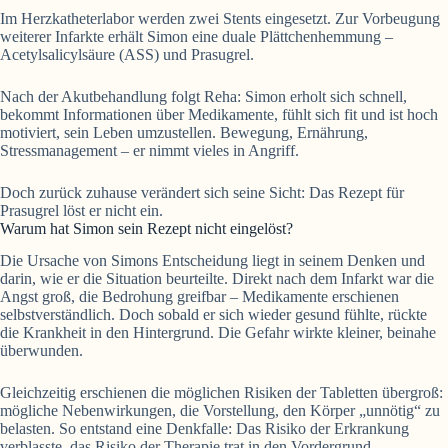
Im Herzkatheterlabor werden zwei Stents eingesetzt. Zur Vorbeugung
weiterer Infarkte erhält Simon eine duale Plättchenhemmung –
Acetylsalicylsäure (ASS) und Prasugrel.
Nach der Akutbehandlung folgt Reha: Simon erholt sich schnell,
bekommt Informationen über Medikamente, fühlt sich fit und ist hoch
motiviert, sein Leben umzustellen. Bewegung, Ernährung,
Stressmanagement – er nimmt vieles in Angriff.
Doch zurück zuhause verändert sich seine Sicht: Das Rezept für
Prasugrel löst er nicht ein.
Warum hat Simon sein Rezept nicht eingelöst?
Die Ursache von Simons Entscheidung liegt in seinem Denken und
darin, wie er die Situation beurteilte. Direkt nach dem Infarkt war die
Angst groß, die Bedrohung greifbar – Medikamente erschienen
selbstverständlich. Doch sobald er sich wieder gesund fühlte, rückte
die Krankheit in den Hintergrund. Die Gefahr wirkte kleiner, beinahe
überwunden.
Gleichzeitig erschienen die möglichen Risiken der Tabletten übergroß:
mögliche Nebenwirkungen, die Vorstellung, den Körper „unnötig“ zu
belasten. So entstand eine Denkfalle: Das Risiko der Erkrankung
verblasste, das Risiko der Therapie trat in den Vordergrund.