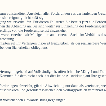
 zum vollständigen Ausgleich aller Forderungen aus der laufenden Ges
itsübereignung nicht zulässig.
ng weiterverkaufen. Für diesen Fall treten Sie bereits jetzt alle For
n die Abtretung an. Sie sind weiter zur Einziehung der Forderung erm
dings vor, die Forderung selbst einzuziehen.
sware erwerben wir Miteigentum an der neuen Sache im Verhältnis de
arbeitung.
rheiten auf Ihr Verlangen insoweit freizugeben, als der realisierbare W
benden Sicherheiten obliegt uns.
eferung umgehend auf Vollständigkeit, offensichtliche Mängel und Tr
 Kommen Sie dem nicht nach, hat dies keine Auswirkung auf Ihre gese
rderungen abweicht, gilt die Abweichung nur dann als vereinbart, we
ausdrücklich und gesondert zwischen den Vertragsparteien vereinbart 
en vorstehenden Gewährleistungsregelungen: