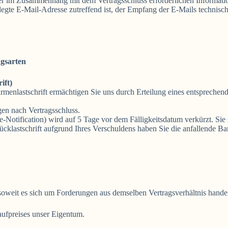
 im Zusammenhang mit dem Vertragsschluss erforderlichen Information
erlegte E-Mail-Adresse zutreffend ist, der Empfang der E-Mails technisc
gsarten
ift)
irmenlastschrift ermächtigen Sie uns durch Erteilung eines entsprec
gen nach Vertragsschluss.
-Notification) wird auf 5 Tage vor dem Fälligkeitsdatum verkürzt. Sie 
ücklastschrift aufgrund Ihres Verschuldens haben Sie die anfallende B
oweit es sich um Forderungen aus demselben Vertragsverhältnis handel
aufpreises unser Eigentum.