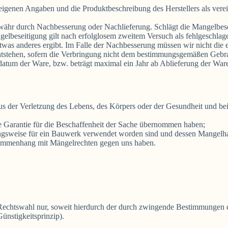
eigenen Angaben und die Produktbeschreibung des Herstellers als verein
währ durch Nachbesserung oder Nachlieferung. Schlägt die Mangelbese
elbeseitigung gilt nach erfolglosem zweitem Versuch als fehlgeschlage
was anderes ergibt. Im Falle der Nachbesserung müssen wir nicht die e
entstehen, sofern die Verbringung nicht dem bestimmungsgemäßen Gebra
datum der Ware, bzw. beträgt maximal ein Jahr ab Ablieferung der War
s der Verletzung des Lebens, des Körpers oder der Gesundheit und bei 
ne Garantie für die Beschaffenheit der Sache übernommen haben;
ngsweise für ein Bauwerk verwendet worden sind und dessen Mangelhaf
usammenhang mit Mängelrechten gegen uns haben.
e Rechtswahl nur, soweit hierdurch der durch zwingende Bestimmungen 
ünstigkeitsprinzip).