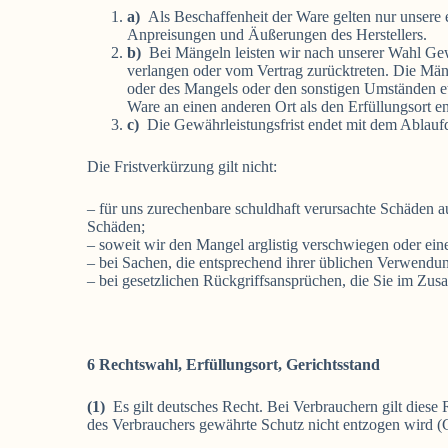
a)
Als Beschaffenheit der Ware gelten nur unsere 
Anpreisungen und Äußerungen des Herstellers.
b)
Bei Mängeln leisten wir nach unserer Wahl Ge
verlangen oder vom Vertrag zurücktreten. Die Mäng
oder des Mangels oder den sonstigen Umständen et
Ware an einen anderen Ort als den Erfüllungsort 
c)
Die Gewährleistungsfrist endet mit dem Ablauf
Die Fristverkürzung gilt nicht:
– für uns zurechenbare schuldhaft verursachte Schäden au
Schäden;
– soweit wir den Mangel arglistig verschwiegen oder ei
– bei Sachen, die entsprechend ihrer üblichen Verwendu
– bei gesetzlichen Rückgriffsansprüchen, die Sie im Z
6 Rechtswahl, Erfüllungsort, Gerichtsstand
(1)
Es gilt deutsches Recht. Bei Verbrauchern gilt dies
des Verbrauchers gewährte Schutz nicht entzogen wird (G