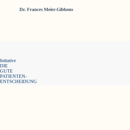
Dr. Frances Meier-Gibbons
Initiative
DIE
GUTE
PATIENTEN-
ENTSCHEIDUNG
Peter Jungblut
Stammestraße 14
30459 Hannover
049 176 4674 9713
peter@jungblut.marketing